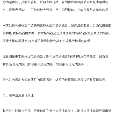
称为超声波，其波长较短，近似直线传播，在固体和液体媒质内衰减比电磁波
小，能量容易集中，可形成较大强度，产生剧烈振动，并能引起很多特殊作用。
用来发射和接收超声波的装置称为超声波换能器，超声波换能器可分为发射换能
器和接 收换能器两大类。发射换能器是使其他形式的能量转换为超声波的能量，
而接收换能器是使 超声波的能量转换为其他形式易于检测的能量。
流量测量中常采用压电换能器，制作压电换能器的材料有压电单晶体（如石英）
和多晶 压电陶瓷（如钛酸钡压电陶瓷、锆钛酸铅压电陶瓷等）。
压电片的振动方式有薄片的厚度振动、纵片的长度振动及横片的长度振动等。
二、超声波流量计原理
超声波在顺流与逆流中传播速度之差与介质流速有关，测得介质流速即可得出流