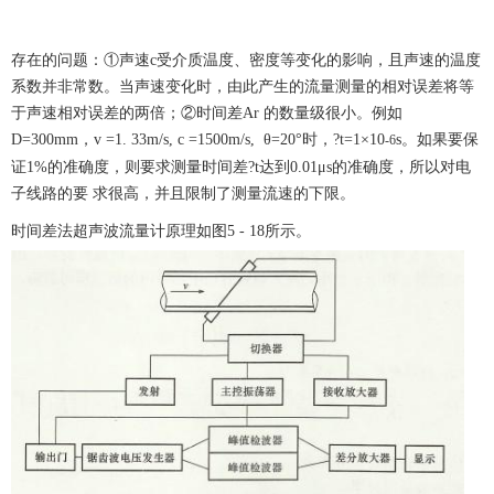
存在的问题：
①声速c受介质温度、密度等变化的影响，且声速的温度
系数并非常数。当声速变化时，由此产生的流量测量的相对误差将等
于声速相对误差的两倍；②时间差Ar 的数量级很小。例如
D=300mm，v =1. 33m/s, c =1500m/s,
θ=20°时，?t=1×10
s。如果要保
-6
证1%的准确度，则要求测量时间差?t达到0.01μs的准确度，所以对电
子线路的要 求很高，并且限制了测量流速的下限。
时间差法超声波流量计原理如图
5 - 18所示。