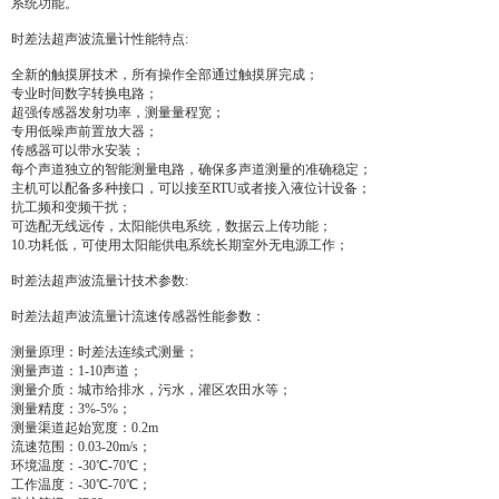
系统功能。
时差法超声波流量计性能特点:
全新的触摸屏技术，所有操作全部通过触摸屏完成；
专业时间数字转换电路；
超强传感器发射功率，测量量程宽；
专用低噪声前置放大器；
传感器可以带水安装；
每个声道独立的智能测量电路，确保多声道测量的准确稳定；
主机可以配备多种接口，可以接至RTU或者接入液位计设备；
抗工频和变频干扰；
可选配无线远传，太阳能供电系统，数据云上传功能；
10.功耗低，可使用太阳能供电系统长期室外无电源工作；
时差法超声波流量计技术参数:
时差法超声波流量计流速传感器性能参数：
测量原理：时差法连续式测量；
测量声道：1-10声道；
测量介质：城市给排水，污水，灌区农田水等；
测量精度：3%-5%；
测量渠道起始宽度：0.2m
流速范围：0.03-20m/s；
环境温度：-30℃-70℃；
工作温度：-30℃-70℃；